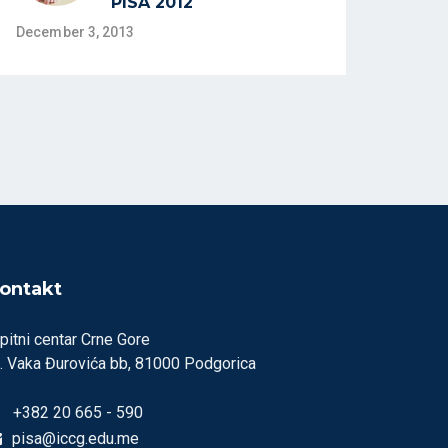
PISA 2012
December 3, 2013
ontakt
pitni centar Crne Gore
l. Vaka Đurovića bb, 81000 Podgorica
+382 20 665 - 590
pisa@iccg.edu.me