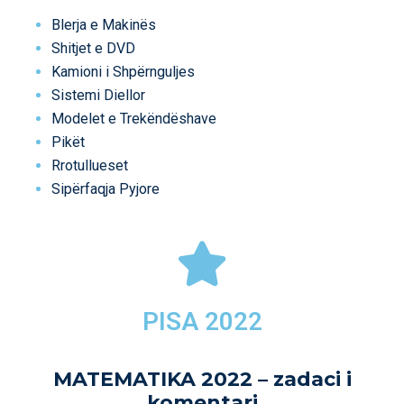
Blerja e Makinës
Shitjet e DVD
Kamioni i Shpërnguljes
Sistemi Diellor
Modelet e Trekëndëshave
Pikët
Rrotullueset
Sipërfaqja Pyjore
PISA 2022
MATEMATIKA 2022 – zadaci i
komentari